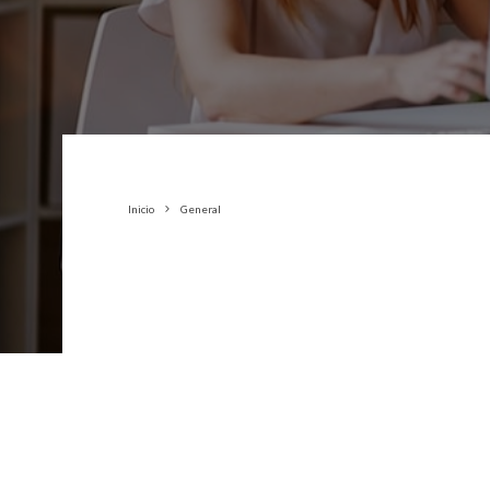
Inicio
General