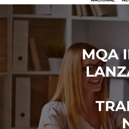
MQA I
LANZ
TRA