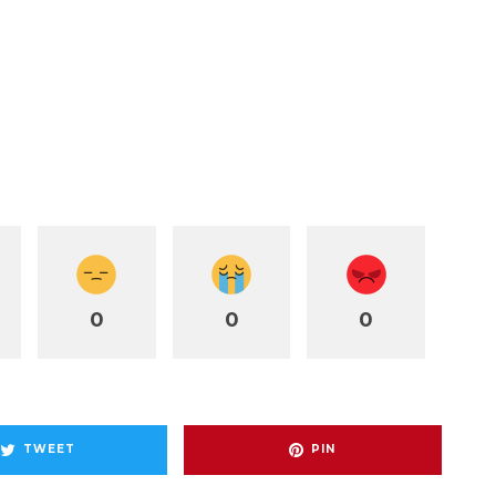
0
0
0
TWEET
PIN