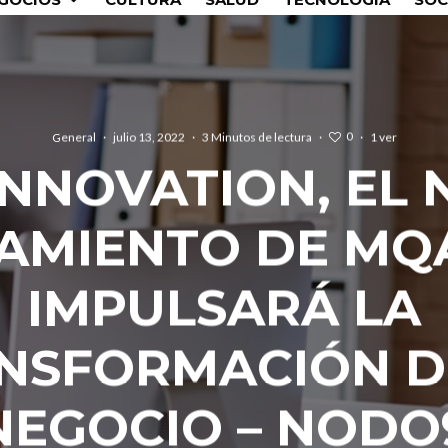
0
General
·
julio 13, 2022
·
3 Minutos de lectura
·
·
1 ver
NNOVATION, EL
AMIENTO DE MQ
IMPULSARÁ LA
NSFORMACIÓN D
NEGOCIO – NODO