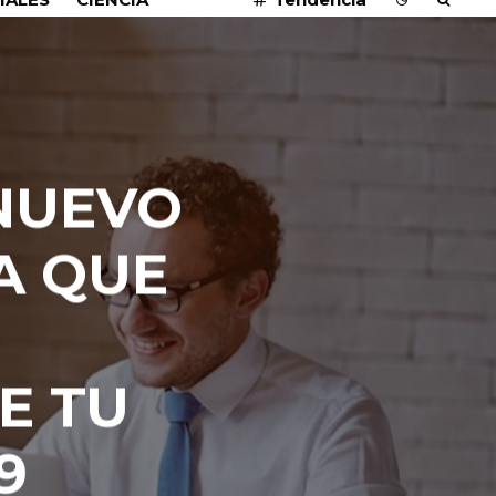
 NUEVO
A QUE
E TU
9