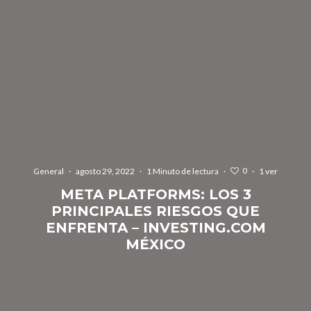
0
General
·
agosto 29, 2022
·
1 Minuto de lectura
·
·
1 ver
META PLATFORMS: LOS 3
PRINCIPALES RIESGOS QUE
ENFRENTA – INVESTING.COM
MÉXICO