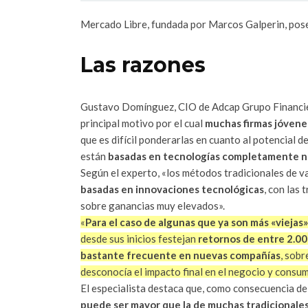
Mercado Libre, fundada por Marcos Galperin, pos
Las razones
Gustavo Domínguez, CIO de Adcap Grupo Financie
principal motivo por el cual
muchas firmas jóvene
que es difícil ponderarlas en cuanto al potencial d
están
basadas en tecnologías completamente 
Según el experto, «los métodos tradicionales de v
basadas en innovaciones tecnológicas
, con las
sobre ganancias muy elevados».
«
Para el caso de algunas que ya son más «viejas»
desde sus inicios festejan
retornos de entre 2.00
bastante frecuente en nuevas compañías
, sobr
desconocía el impacto final en el negocio y consu
El especialista destaca que, como consecuencia de 
puede ser mayor que la de muchas tradicionale