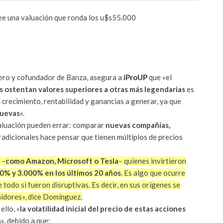
ee una valuación que ronda los u$s55.000
ro y cofundador de Banza, asegura a
iProUP
que «el
s ostentan valores superiores a otras más legendarias
es
e crecimiento, rentabilidad y ganancias a generar, ya que
nuevas
«.
aluación pueden errar: comparar
nuevas compañías,
 tradicionales hace pensar que tienen múltiplos de precios
–
como Amazon, Microsoft o Tesla
– quienes invirtieron
0% y 3.000% en los últimos 20 años
. Es algo que ocurre
e todo si fueron disruptivas. Es decir, en sus orígenes se
midores», dice Domínguez.
ello, «
la volatilidad inicial del precio de estas acciones
s
«, debido a que: