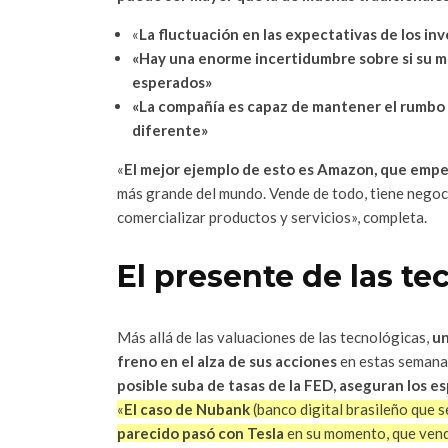
«
La fluctuación en las expectativas de los in
«Hay una enorme incertidumbre sobre si su m
esperados»
«La compañía es capaz de mantener el rumbo a
diferente»
«
El mejor ejemplo de esto es Amazon, que empe
más grande del mundo. Vende de todo, tiene negoc
comercializar productos y servicios», completa.
El presente de las te
Más allá de las valuaciones de las tecnológicas,
un
freno en el alza de sus acciones
en estas semanas
posible suba de tasas de la FED, aseguran los esp
«
El caso de Nubank
(banco digital brasileño que s
parecido pasó con Tesla
en su momento, que vend