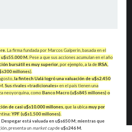
bre
. La firma fundada por Marcos Galperin, basada en el
e
u$s55.000 M.
Pese a que sus acciones acumulan en el año
ción bursátil es muy superior
, por ejemplo, a la de
IRSA
,
$s300 millones
).
 agosto,
la fintech
Ualá
logró una valuación de u$s2.450
 M
.
Sus rivales «tradicionales»
en el país tienen una
aza neoyorquina, como
Banco Macro (u$s845 millones) o
ción de casi u$s10.000 millones
, que la ubica
muy por
ntina:
YPF
(u$s1.500 millones).
:
Despegar está valuada en u$s650 M
;
mientras que
gión, presenta un
market cap
de
u$s246 M
.