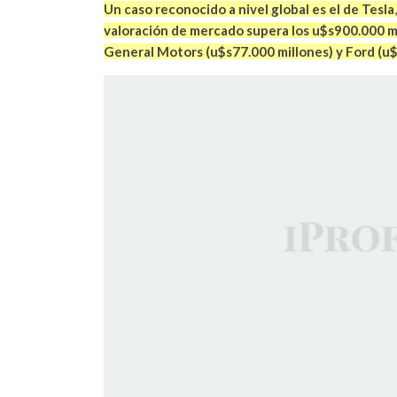
Un caso reconocido a nivel global es el de Tesla
valoración de mercado supera los u$s900.000 mi
General Motors (u$s77.000 millones) y Ford (u$