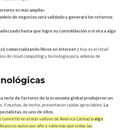
versores es más amplia»
odelo de negocios será validado y generará los retornos
decuado hasta que logre su consolidación o si vira a algo
zó comercializando libros en Internet
y hoy es el retail
ios de cloud computing y tecnología pura, además de
cnológicas
a serie de factores de la economía global produjeron un
. Y muchas, de hecho, presentaron caídas apreciables.
La
ecialistas, es uno de ellos.
e convirtió en el más valioso de América Latina)
o algo
ía pocos autos por año y valía más que todas las