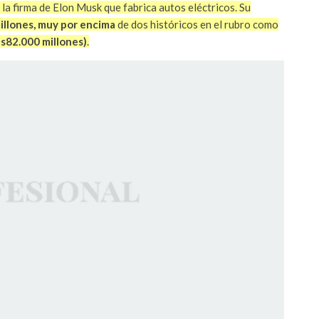
, la firma de Elon Musk que fabrica autos eléctricos. Su
llones,
muy por encima
de dos históricos en el rubro como
s82.000 millones)
.