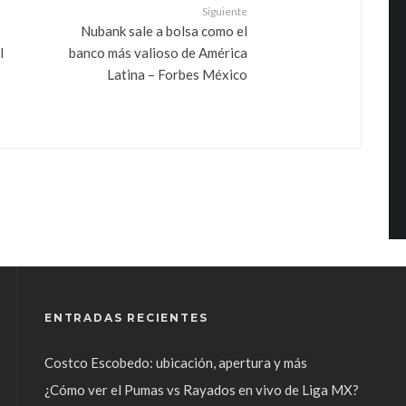
Siguiente
Nubank sale a bolsa como el
l
banco más valioso de América
Latina – Forbes México
ENTRADAS RECIENTES
Costco Escobedo: ubicación, apertura y más
¿Cómo ver el Pumas vs Rayados en vivo de Liga MX?