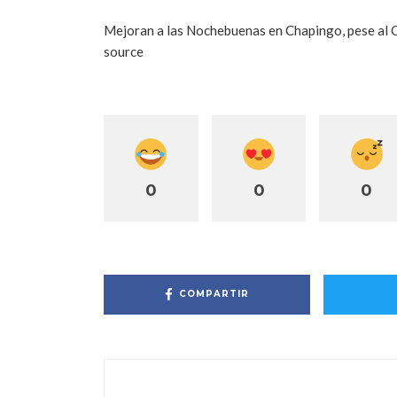
Mejoran a las Nochebuenas en Chapingo, pese al C
source
0
0
0
COMPARTIR