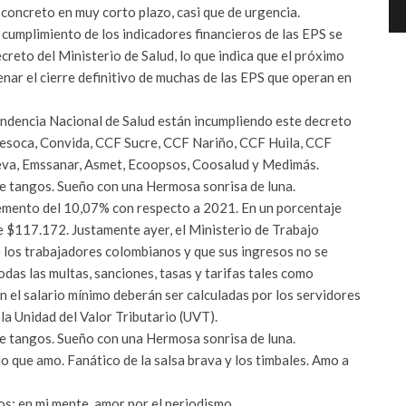
 concreto en muy corto plazo, casi que de urgencia.
l cumplimiento de los indicadores financieros de las EPS se
reto del Ministerio de Salud, lo que indica que el próximo
nar el cierre definitivo de muchas de las EPS que operan en
endencia Nacional de Salud están incumpliendo este decreto
presoca, Convida, CCF Sucre, CCF Nariño, CCF Huila, CCF
eva, Emssanar, Asmet, Ecoopsos, Coosalud y Medimás.
e tangos. Sueño con una Hermosa sonrisa de luna.
emento del 10,07% con respecto a 2021. En un porcentaje
 de $117.172. Justamente ayer, el Ministerio de Trabajo
 los trabajadores colombianos y que sus ingresos no se
odas las multas, sanciones, tasas y tarifas tales como
n el salario mínimo deberán ser calculadas por los servidores
la Unidad del Valor Tributario (UVT).
e tangos. Sueño con una Hermosa sonrisa de luna.
o que amo. Fanático de la salsa brava y los timbales. Amo a
os; en mi mente, amor por el periodismo.