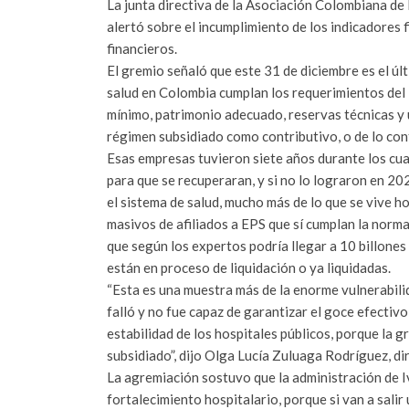
La junta directiva de la Asociación Colombiana de
alertó sobre el incumplimiento de los indicadores 
financieros.
El gremio señaló que este 31 de diciembre es el ú
salud en Colombia cumplan los requerimientos del 
mínimo, patrimonio adecuado, reservas técnicas y u
régimen subsidiado como contributivo, o de lo con
Esas empresas tuvieron siete años durante los cua
para que se recuperaran, y si no lo lograron en 2
el sistema de salud, mucho más de lo que se vive 
masivos de afiliados a EPS que sí cumplan la norma.
que según los expertos podría llegar a 10 billones 
están en proceso de liquidación o ya liquidadas.
“Esta es una muestra más de la enorme vulnerabilid
falló y no fue capaz de garantizar el goce efectiv
estabilidad de los hospitales públicos, porque la g
subsidiado”, dijo Olga Lucía Zuluaga Rodríguez, di
La agremiación sostuvo que la administración de Iv
fortalecimiento hospitalario, porque si van a sali