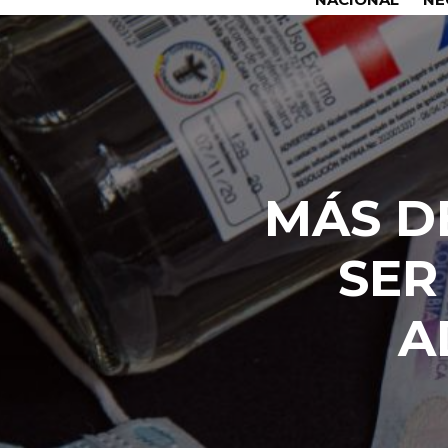
MÁS D
SER
A