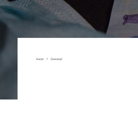
Inicio
General