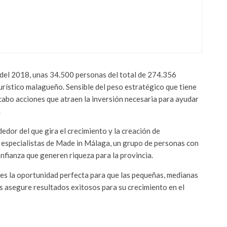
 ÓSCAR LERÍA CONSTITUYEN
N LONDRES | DFMAS – DF MAS
l del 2018, unas 34.500 personas del total de 274.356
turístico malagueño. Sensible del peso estratégico que tiene
 cabo acciones que atraen la inversión necesaria para ayudar
.
edor del que gira el crecimiento y la creación de
s especialistas de Made in Málaga, un grupo de personas con
fianza que generen riqueza para la provincia.
es la oportunidad perfecta para que las pequeñas, medianas
s asegure resultados exitosos para su crecimiento en el