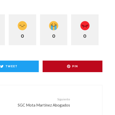
0
0
0
TWEET
PIN
Siguiente
SGC Mota Martínez Abogados