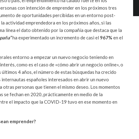
uestro país, el emprendimiento ha calado fuerte en los
personas con intención de emprender en los próximos tres
 aumento de oportunidades percibidas en un entorno post-
la actividad emprendedora en los próximos años, si las
ma línea el dato obtenido por la compañía que destaca que la
spaña”
ha experimentado un incremento de casi el
967%
en el
enerales entorno a empezar un nuevo negocio teniendo en
nterés, como es el caso de «cómo abrir un negocio online», o
os últimos 4 años, el número de estas búsquedas ha crecido
s internautas españoles interesados en abrir un nuevo
ra otras personas que tienen el mismo deseo. Los momentos
as se fechan en 2020, prácticamente en medio de la
 entre el impacto que la COVID-19 tuvo en ese momento en
esean emprender?