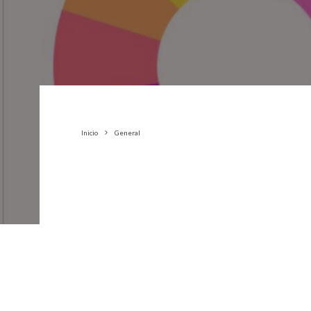
Inicio
General