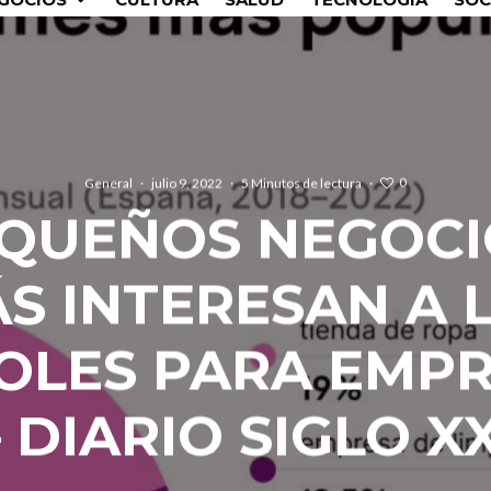
0
General
·
julio 9, 2022
·
5 Minutos de lectura
·
EQUEÑOS NEGOCI
S INTERESAN A 
OLES PARA EMP
– DIARIO SIGLO XX