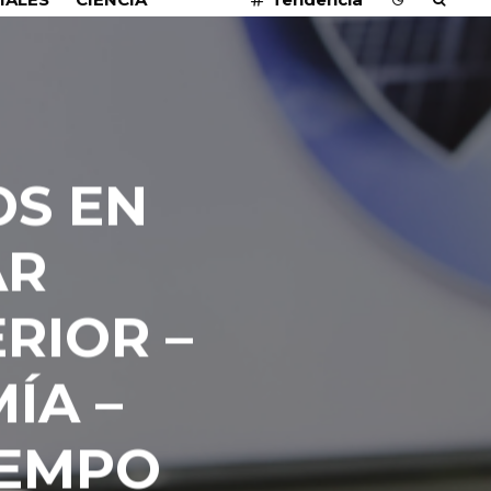
OS EN
AR
RIOR –
ÍA –
IEMPO