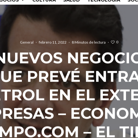
0
General
·
febrero 11, 2022
·
8 Minutos de lectura
·
NUEVOS NEGOCI
UE PREVÉ ENTR
TROL EN EL EXTE
RESAS – ECONOM
EMPO.COM – EL T