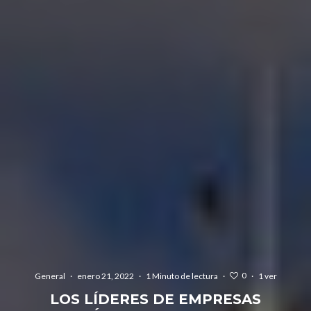
0
General
·
enero 21, 2022
·
1 Minuto de lectura
·
·
1 ver
LOS LÍDERES DE EMPRESAS