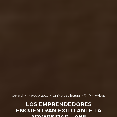
0
General
·
mayo 30, 2022
·
1 Minuto de lectura
·
·
9 vistas
LOS EMPRENDEDORES
ENCUENTRAN ÉXITO ANTE LA
ADVERSIDAD – ANF