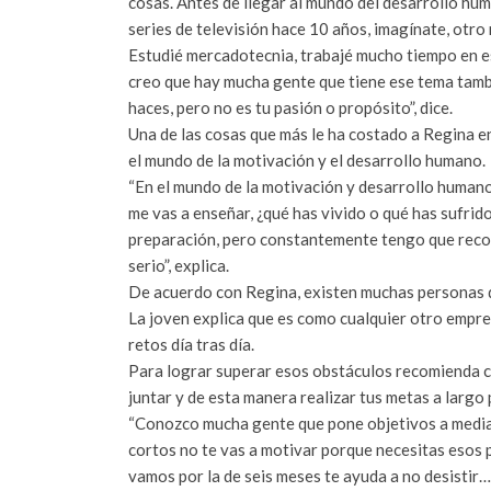
cosas. Antes de llegar al mundo del desarrollo h
series de televisión hace 10 años, imagínate, otro 
Estudié mercadotecnia, trabajé mucho tiempo en es
creo que hay mucha gente que tiene ese tema tambi
haces, pero no es tu pasión o propósito”, dice.
Una de las cosas que más le ha costado a Regina e
el mundo de la motivación y el desarrollo humano
“En el mundo de la motivación y desarrollo humano
me vas a enseñar, ¿qué has vivido o qué has sufrid
preparación, pero constantemente tengo que record
serio”, explica.
De acuerdo con Regina, existen muchas personas que
La joven explica que es como cualquier otro empre
retos día tras día.
Para lograr superar esos obstáculos recomienda c
juntar y de esta manera realizar tus metas a largo
“Conozco mucha gente que pone objetivos a mediano
cortos no te vas a motivar porque necesitas esos
vamos por la de seis meses te ayuda a no desistir