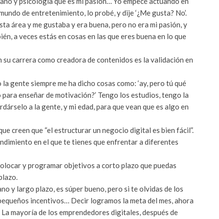
umano y psicología que es mi pasión… Yo empecé actuando en
mundo de entretenimiento, lo probé, y dije ‘¿Me gusta? No’.
ta área y me gustaba y era buena, pero no era mi pasión, y
én, a veces estás en cosas en las que eres buena en lo que
n su carrera como creadora de contenidos es la validación en
.
 la gente siempre me ha dicho cosas como: ‘ay, pero tú qué
o para enseñar de motivación?’ Tengo los estudios, tengo la
árselo a la gente, y mi edad, para que vean que es algo en
 creen que “el estructurar un negocio digital es bien fácil”.
ndimiento en el que te tienes que enfrentar a diferentes
olocar y programar objetivos a corto plazo que puedas
 plazo.
 y largo plazo, es súper bueno, pero si te olvidas de los
 pequeños incentivos… Decir logramos la meta del mes, ahora
… La mayoría de los emprendedores digitales, después de