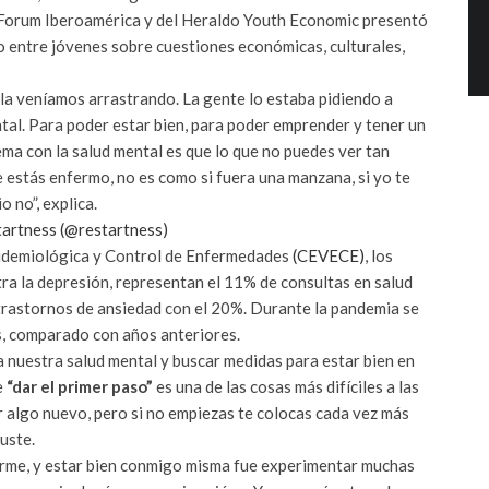
Forum Iberoamérica y del Heraldo Youth Economic presentó
o entre jóvenes sobre cuestiones económicas, culturales,
la veníamos arrastrando. La gente lo estaba pidiendo a
ntal. Para poder estar bien, para poder emprender y tener un
lema con la salud mental es que lo que no puedes ver tan
 estás enfermo, no es como si fuera una manzana, si yo te
 no”, explica.
tartness (@restartness)
pidemiológica y Control de Enfermedades
(CEVECE)
, los
tra la depresión, representan el 11% de consultas en salud
s trastornos de ansiedad con el 20%. Durante la pandemia se
s, comparado con años anteriores.
 nuestra salud mental y buscar medidas para estar bien en
e
“dar el primer paso”
es una de las cosas más difíciles a las
 algo nuevo, pero si no empiezas te colocas cada vez más
guste.
rarme, y estar bien conmigo misma fue experimentar muchas