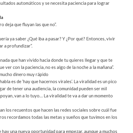
ultados automáticos y se necesita paciencia para lograr
da
ro deja que fluyan las que no”.
ría ya saber ¿Qué iba a pasar? Y ¿Por qué? Entonces, vivir
ar a profundizar”.
ada que han vivido hacia donde tu quieres llegar y que te
e ver con la paciencia, no es algo de la noche a la mañana”.
r mucho dinero muy rápido
abla es de ‘hay que hacernos virales’. La viralidad es un pico
ugar de tener una audiencia, la comunidad pueden ser mil
 apoyan, van a lo tuyo… La viralidad te va a dar un momento
.
n los recuentos que hacen las redes sociales sobre cuál fue
ros recordamos todas las metas y sueños que tuvimos en los
re hay una nueva oportunidad para empezar, aunque a muchos