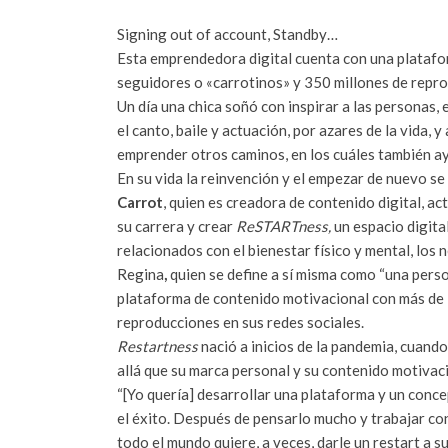
Signing out of account, Standby…
Esta emprendedora digital cuenta con una platafo
seguidores o «carrotinos» y 350 millones de repro
Un día una chica soñó con inspirar a las personas,
el canto, baile y actuación, por azares de la vida, 
emprender otros caminos, en los cuáles también ay
En su vida la reinvención y el empezar de nuevo s
Carrot
, quien es creadora de contenido digital, act
su carrera y crear
ReSTARTness,
un espacio digita
relacionados con el bienestar físico y mental, los 
Regina
,
quien se define a sí misma como “una perso
plataforma de contenido motivacional con más de 1
reproducciones en sus redes sociales.
Restartness
nació a inicios de la pandemia, cuand
allá que su marca personal y su contenido motivac
“[Yo quería] desarrollar una plataforma y un conc
el éxito. Después de pensarlo mucho y trabajar c
todo el mundo quiere, a veces, darle un restart a 