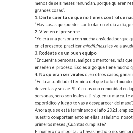
menos de seis meses renuncian, porque quieren res
grandes cosas”.
1. Darte cuenta de que no tienes control de na
“Hay cosas que puedes controlar en el día a día, pe
2. Vive en el presente
“
Yo era una persona con mucha ansiedad porque que
en el presente, practicar
mindfulness
les va a ayud
3. Rodéate de un buen equipo
“Encuentra personas, amigos o mentores, más que n
enseñen el proceso. Eso es algo que tiene mucho qu
4. No quieran ser virales
o, en otros casos, gana
“En la actualidad el término del que todo el mundo h
de ventas y se cae. Si tú creas una comunidad en l
personas, pero son leales a ti, siguen tu marca, te
esporádico y luego te vas a desaparecer del mapa”
Ahora que se está terminando el año 2021, empieza
nuestro comportamiento en ellas, asimismo, nosot
primeros meses ¿Cuántas cumpliste?
El número no importa, lo hayas hecho o no, siemp