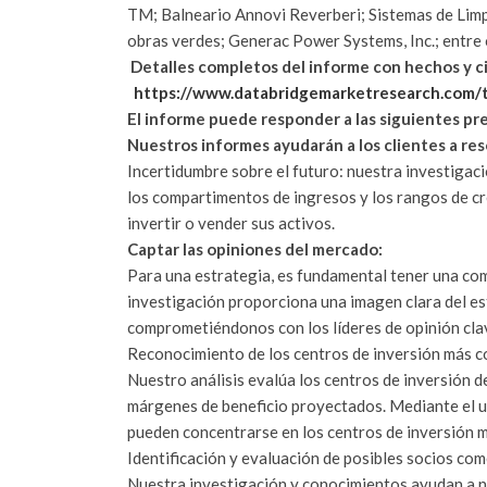
TM; Balneario Annovi Reverberi; Sistemas de Limp
obras verdes; Generac Power Systems, Inc.; entre 
Detalles completos del informe con hechos y ci
https://www.databridgemarketresearch.com/
El informe puede responder a las siguientes pr
Nuestros informes ayudarán a los clientes a res
Incertidumbre sobre el futuro: nuestra investigac
los compartimentos de ingresos y los rangos de cre
invertir o vender sus activos.
Captar las opiniones del mercado:
Para una estrategia, es fundamental tener una co
investigación proporciona una imagen clara del e
comprometiéndonos con los líderes de opinión clav
Reconocimiento de los centros de inversión más c
Nuestro análisis evalúa los centros de inversión d
márgenes de beneficio proyectados. Mediante el u
pueden concentrarse en los centros de inversión 
Identificación y evaluación de posibles socios com
Nuestra investigación y conocimientos ayudan a nu