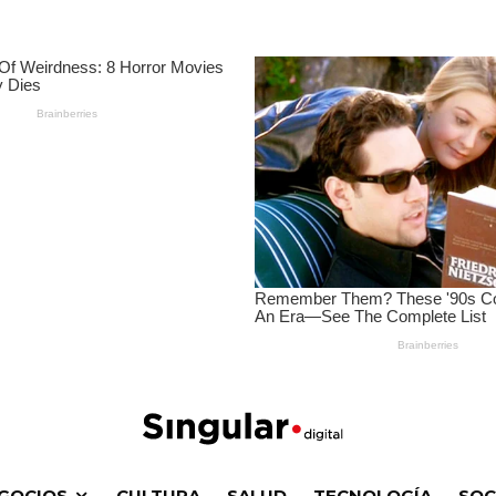
0
General
·
abril 23, 2022
·
4 Minutos de lectura
·
·
2 vistas
GOCIOS
CULTURA
SALUD
TECNOLOGÍA
SOC