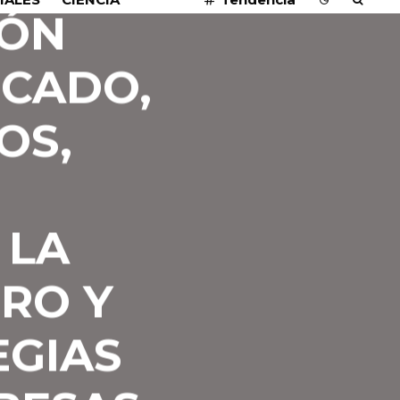
IÓN
RCADO,
OS,
 LA
TRO Y
EGIAS