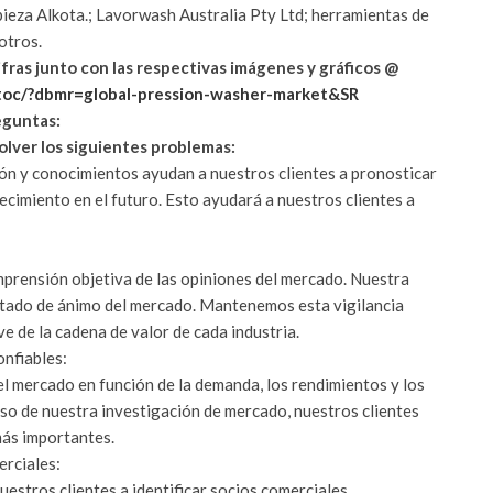
ieza Alkota.; Lavorwash Australia Pty Ltd; herramientas de
otros.
fras junto con las respectivas imágenes y gráficos @
toc/?dbmr=global-pression-washer-market&SR
eguntas:
olver los siguientes problemas:
ión y conocimientos ayudan a nuestros clientes a pronosticar
cimiento en el futuro. Esto ayudará a nuestros clientes a
mprensión objetiva de las opiniones del mercado. Nuestra
stado de ánimo del mercado. Mantenemos esta vigilancia
e de la cadena de valor de cada industria.
onfiables:
el mercado en función de la demanda, los rendimientos y los
so de nuestra investigación de mercado, nuestros clientes
más importantes.
erciales:
estros clientes a identificar socios comerciales.