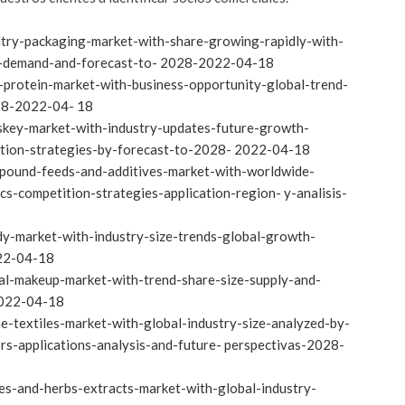
try-packaging-market-with-share-growing-rapidly-with-
t-demand-and-forecast-to- 2028-2022-04-18
-protein-market-with-business-opportunity-global-trend-
028-2022-04- 18
skey-market-with-industry-updates-future-growth-
tition-strategies-by-forecast-to-2028- 2022-04-18
pound-feeds-and-additives-market-with-worldwide-
cs-competition-strategies-application-region- y-analisis-
y-market-with-industry-size-trends-global-growth-
022-04-18
al-makeup-market-with-trend-share-size-supply-and-
2022-04-18
-textiles-market-with-global-industry-size-analyzed-by-
s-applications-analysis-and-future- perspectivas-2028-
es-and-herbs-extracts-market-with-global-industry-