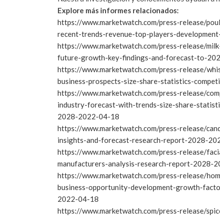
Explore más informes relacionados:
https://www.marketwatch.com/press-release/poul
recent-trends-revenue-top-players-developmen
https://www.marketwatch.com/press-release/milk
future-growth-key-findings-and-forecast-to-2
https://www.marketwatch.com/press-release/whi
business-prospects-size-share-statistics-compe
https://www.marketwatch.com/press-release/com
industry-forecast-with-trends-size-share-statisti
2028-2022-04-18
https://www.marketwatch.com/press-release/cand
insights-and-forecast-research-report-2028-2
https://www.marketwatch.com/press-release/faci
manufacturers-analysis-research-report-2028-
https://www.marketwatch.com/press-release/home
business-opportunity-development-growth-factor
2022-04-18
https://www.marketwatch.com/press-release/spic