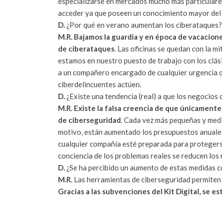
especializarse en mercados mucho más particulare
acceder ya que poseen un conocimiento mayor del m
D.
¿Por qué en verano aumentan los ciberataques?
M.R. Bajamos la guardia y en época de vacaci
de ciberataques
. Las oficinas se quedan con la m
estamos en nuestro puesto de trabajo con los clás
a un compañero encargado de cualquier urgencia qu
ciberdelincuentes actúen.
D.
¿Existe una tendencia (real) a que los negocios
M.R. Existe la falsa creencia de que únicamente
de ciberseguridad
. Cada vez más pequeñas y med
motivo, están aumentado los presupuestos anuales
cualquier compañía esté preparada para protegerse
conciencia de los problemas reales se reducen los 
D.
¿Se ha percibido un aumento de estas medidas co
M.R.
Las herramientas de ciberseguridad permiten 
Gracias a las subvenciones del Kit Digital, se e