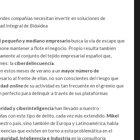
andes compañías necesitan invertir en soluciones de
dad Integral de Bidaidea
l
pequeño y mediano empresario
busca la vía de escape que
one mantener a flote el negocio. Propio resulta también
amente al conjunto del tejido empresarial español que,
mes: la
ciberdelincuencia
.
n estos meses de verano a un
mayor número de
ario al frente de ellas, no son conscientes del riesgo que
idad
online
de su actividad es tan frecuente en el gremio que
n perfecto para delinquir a través de sus plataformas
ridad y ciberinteligencia
han llevado a nuestro
das con este tipo de delito, cada vez más extendido.
Mikel
uestro país, sino también de Europa y Latinoamérica, habla
encias que existen en torno a esta problemática en el
guridad, Inteligencia e Industria
en la consultoría