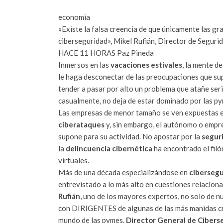
economia
«Existe la falsa creencia de que únicamente las gr
ciberseguridad», Mikel Rufián, Director de Seguri
HACE 11 HORAS
Paz Pineda
Inmersos en las
vacaciones estivales
, la mente de
le haga desconectar de las preocupaciones que sup
tender a pasar por alto un problema que atañe seri
casualmente, no deja de estar dominado por las py
Las empresas de menor tamaño se ven expuestas e
ciberataques
y, sin embargo, el autónomo o empres
supone para su actividad. No apostar por la
segur
la
delincuencia cibernética
ha encontrado el filó
virtuales.
Más de una década especializándose en
cibersegu
entrevistado a lo más alto en cuestiones relaciona
Rufián
, uno de los mayores expertos, no solo de n
con DIRIGENTES de algunas de las más manidas cre
mundo de las pymes.
Director General de Ciberse