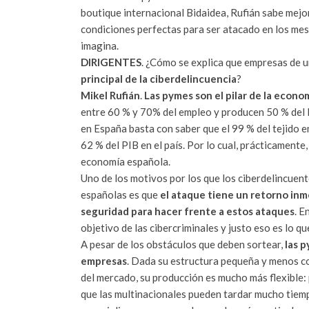
boutique internacional Bidaidea, Rufián sabe mejo
condiciones perfectas para ser atacado en los me
imagina.
DIRIGENTES
. ¿Cómo se explica que empresas de 
principal de la ciberdelincuencia
?
Mikel Rufián
.
Las pymes son el pilar de la econo
entre 60 % y 70% del empleo y producen 50 % del P
en España basta con saber que el 99 % del tejido 
62 % del PIB en el país. Por lo cual, prácticamente
economía española.
Uno de los motivos por los que los ciberdelincuen
españolas es que
el ataque tiene un retorno inm
seguridad para hacer frente a estos ataques
. E
objetivo de las cibercriminales y justo eso es lo q
A pesar de los obstáculos que deben sortear,
las 
empresas
. Dada su estructura pequeña y menos co
del mercado, su producción es mucho más flexible:
que las multinacionales pueden tardar mucho tiem