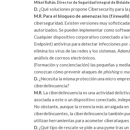
Mikel Rufián. Director de Seguridad Integral de Bidaide
D.
¿Qué soluciones propone Cibersecurity para la
M.R. Para el bloqueo de amenazas los (f
irewalls
ciberseguridad. Existen versiones muy sofisticada
autorizados. Se pueden implementar como softwar
Cualquier dispositivo corporativo conectado a la
Endpoint) antivirus para detectar infecciones por
elimina los virus de las redes y los sistemas. Adem
análisis de correos electrónicos.
(Formación y concienciación) las pequeñas y med
conozcan cómo prevenir ataques de
phishing
o
ma
D.
¿Necesita la misma protección una micro empre
ciberdelincuencia?
M.R.
La ciberdelincuencia es una actividad delicti
asociada a este o un dispositivo conectado, inde
No obstante, aunque la creencia más arraigada en l
ciberdelincuentes, la ciberdelincuencia también pu
utilizan herramientas para acometer ciberataques 
D.
¿Qué tipo de rescate se pide a una pyme tras un