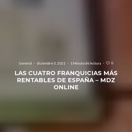
0
General
·
diciembre 3, 2021
·
1 Minuto de lectura
·
LAS CUATRO FRANQUICIAS MÁS
RENTABLES DE ESPAÑA – MDZ
ONLINE