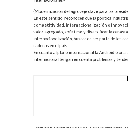
(Modernización del agro, eje clave para las preside
En este sentido, reconocen que la política industr
competitividad, internacionalización e innovac
valor agregado, sofisticar y diversificar la canas
internacionalización, buscar de ser parte de las ca
cadenas en el país.
En cuanto al plano internacional la Andi pidió un
internacional tengan en cuenta problemas y tende
EL ERROR QUE 
AL TENER VARIA
SEGÚN EXPERTO 
agosto 2, 2022
También hicieron mención de la huella ambiental en