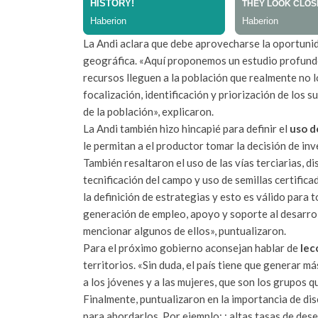
La Andi aclara que debe aprovecharse la oportunida
geográfica. «Aquí proponemos un estudio profundo 
recursos lleguen a la población que realmente no 
focalización, identificación y priorización de los
de la población», explicaron.
La Andi también hizo hincapié para definir el
uso de
le permitan a el productor tomar la decisión de inve
También resaltaron el uso de las vías terciarias, d
tecnificación del campo y uso de semillas certific
la definición de estrategias y esto es válido para 
generación de empleo, apoyo y soporte al desarroll
mencionar algunos de ellos», puntualizaron.
Para el próximo gobierno aconsejan hablar de
lec
territorios. «Sin duda, el país tiene que generar m
a los jóvenes y a las mujeres, que son los grupos
Finalmente, puntualizaron en la importancia de dis
para abordarlos. Por ejemplo: : altas tasas de de