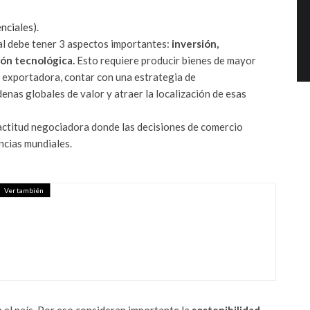
nciales).
ial debe tener 3 aspectos importantes:
inversión,
ión tecnológica.
Esto requiere producir bienes de mayor
ta exportadora, contar con una estrategia de
denas globales de valor y atraer la localización de esas
a actitud negociadora donde las decisiones de comercio
ncias mundiales.
Ver también
COMETEN LOS EMPRENDEDORES
S SUCURSALES DE SUS NEGOCIOS,
– INFOBAE AMERICA
 el país. Por eso consideran importante la
sostenibilidad
.