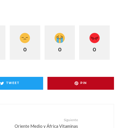
0
0
0
TWEET
PIN
Siguiente
Oriente Medio y África Vitaminas