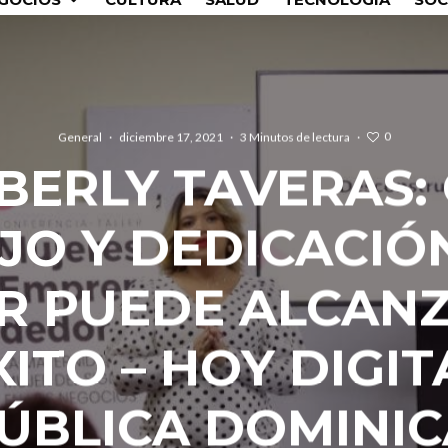
0
General
·
diciembre 17, 2021
·
3 Minutos de lectura
·
BERLY TAVERAS:
JO Y DEDICACIÓ
R PUEDE ALCANZ
XITO – HOY DIGIT
ÚBLICA DOMINI