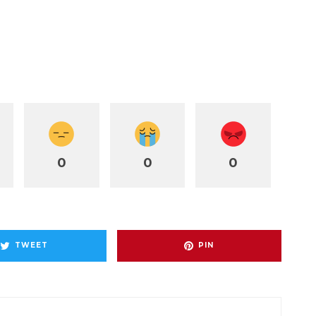
0
0
0
TWEET
PIN