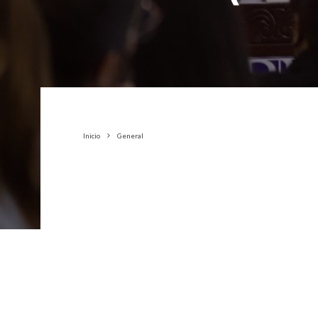
Inicio
General