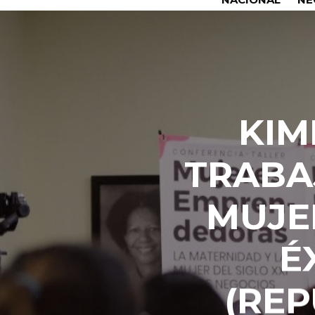
KIM
TRABA
MUJE
É
(REP