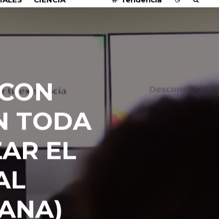
 CON
N TODA
AR EL
AL
CANA)