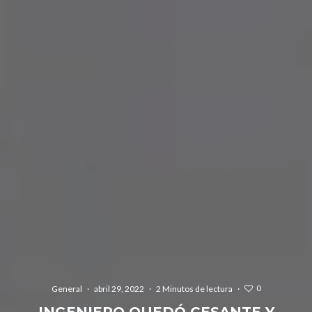
0
General
·
abril 29, 2022
·
2 Minutos de lectura
·
INGENIERO QUEDÓ CESANTE Y