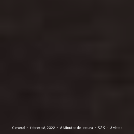
0
General
·
febrero 6, 2022
·
6 Minutos de lectura
·
·
3 vistas