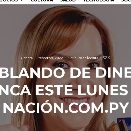
0
General
·
febrero 5, 2022
·
1 Minuto de lectura
·
BLANDO DE DIN
CA ESTE LUNES 
NACIÓN.COM.PY