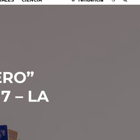
ERO”
7 – LA