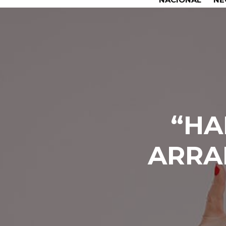
“HA
ARRAN