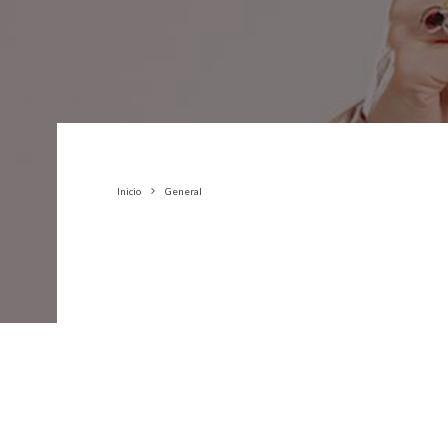
Inicio
General