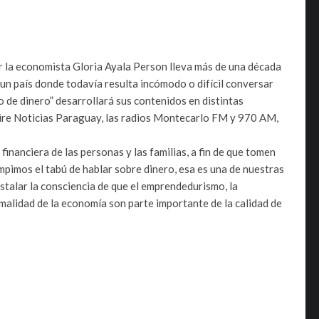
 la economista Gloria Ayala Per­son lleva más de una década
un país donde todavía resulta incó­modo o difícil conversar
de dinero” desa­rrollará sus contenidos en dis­tintas
 aire Noticias Paraguay, las radios Montecarlo FM y 970 AM,
financiera de las personas y las familias, a fin de que tomen
pimos el tabú de hablar sobre dinero, esa es una de nuestras
stalar la consciencia de que el empren­dedurismo, la
rmalidad de la eco­nomía son parte importante de la calidad de