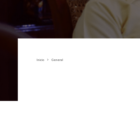
Inicio
General