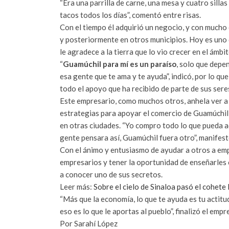
“Era una parrilla de carne, una mesa y cuatro silla
tacos todos los días”, comentó entre risas.
Con el tiempo él adquirió un negocio, y con mucho
y posteriormente en otros municipios. Hoy es uno
le agradece a la tierra que lo vio crecer en el ámbi
“
Guamúchil para mí es un paraíso
, solo que depe
esa gente que te ama y te ayuda”, indicó, por lo 
todo el apoyo que ha recibido de parte de sus sere
Este empresario, como muchos otros, anhela ver a s
estrategias para apoyar el comercio de Guamúchil 
en otras ciudades. “Yo compro todo lo que pueda aq
gente pensara así, Guamúchil fuera otro”, manifes
Con el ánimo y entusiasmo de ayudar a otros a emp
empresarios y tener la oportunidad de enseñarles 
a conocer uno de sus secretos.
Leer más:
Sobre el cielo de Sinaloa pasó el cohete
“Más que la economía, lo que te ayuda es tu actitud
eso es lo que le aportas al pueblo”, finalizó el empr
Por
Sarahí López