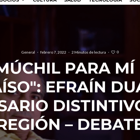
0
General
·
febrero 7, 2022
·
2 Minutos de lectura
·
MÚCHIL PARA MÍ 
ÍSO": EFRAÍN DU
ARIO DISTINTIV
REGIÓN – DEBAT