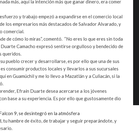
s nada más, aquí la intención más que ganar dinero, era comer
 esfuerzo y trabajo empezó a expandirse en el comercio local
 de los empresarios más destacados de Salvador Alvarado, y
to comercial.
nde de cómo lo miras”, comentó. “No eres lo que eres sin toda
que Duarte Camacho expresó sentirse orgulloso y bendecido de
s queridos.
u pueblo crecer y desarrollarse, es por ello que una de sus
es consumir productos locales y llevarlos a sus sucursales
uí en Guamúchil y me lo llevo a Mazatlán y a Culiacán, si la
tó.
render, Efraín Duarte desea acercarse a los jóvenes
con base a su experiencia. Es por ello que gustosamente dio
 Falcon 9, se desintegró en la atmósfera
, tu hambre de éxito, de trabajar y seguir preparándote, y
esario.