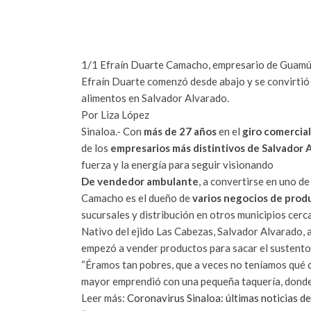
1/1
Efraín Duarte Camacho, empresario de Guamúc
Efraín Duarte comenzó desde abajo y se convirtió 
alimentos en Salvador Alvarado.
Por
Liza López
Sinaloa.- Con
más de 27 años
en el
giro comercial
de los
empresarios más distintivos de Salvador 
fuerza y la energía para seguir visionando
De vendedor ambulante
, a convertirse en uno d
Camacho es el dueño de
varios negocios de prod
sucursales y distribución en otros municipios cerc
Nativo del ejido Las Cabezas, Salvador Alvarado, 
empezó a vender productos para sacar el sustento d
“Éramos tan pobres, que a veces no teníamos qué c
mayor emprendió con una pequeña taquería, donde
Leer más:
Coronavirus Sinaloa: últimas noticias d