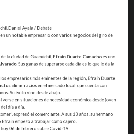
hil.
Daniel Ayala / Debate
en un notable empresario con varios negocios del giro de
de la ciudad de
Guamúchil
,
Efraín Duarte Camacho
es uno
Alvarado
. Sus ganas de superarse cada día es lo que le da la
e los empresarios más eminentes de la región, Efraín Duarte
uctos alimenticios
en el mercado local, que cuenta con
anos. Su éxito vino desde abajo.
al verse en situaciones de necesidad económica desde joven
el día a día.
omer”, expresó el comerciante. A sus 13 años, su hermano
 Efraín empezó a trabajar como cajero.
e hoy 06 de febrero sobre Covid-19