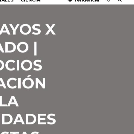
AYOS X
DO |
OCIOS
PACIÓN
LA
IDADES