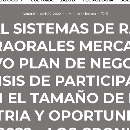
0
General
·
abril 29, 2022
·
1 Minuto de lectura
·
L SISTEMAS DE R
RAORALES MERCA
O PLAN DE NEG
SIS DE PARTICI
N EL TAMAÑO DE 
TRIA Y OPORTUN