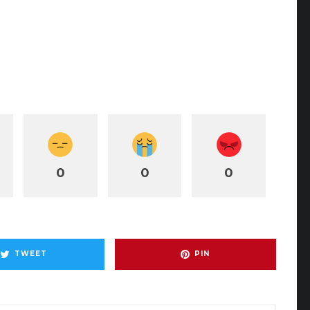
0
0
0
TWEET
PIN