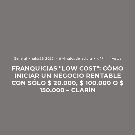
0
General
·
julio 28, 2022
·
6 Minutos de lectura
·
·
4 vistas
FRANQUICIAS "LOW COST": CÓMO
INICIAR UN NEGOCIO RENTABLE
CON SÓLO $ 20.000, $ 100.000 O $
150.000 – CLARÍN