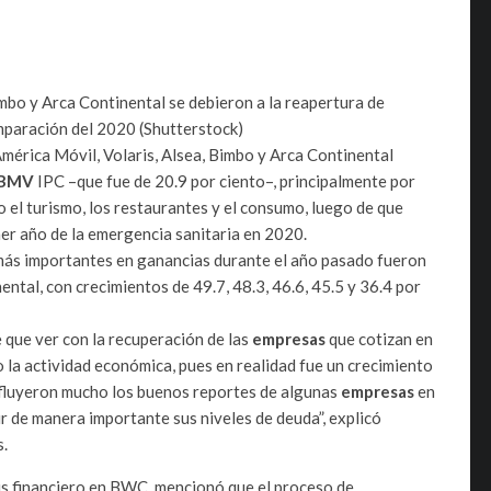
imbo y Arca Continental se debieron a la reapertura de
comparación del 2020
(Shutterstock)
mérica Móvil, Volaris, Alsea, Bimbo y Arca Continental
BMV
IPC –que fue de 20.9 por ciento–, principalmente por
el turismo, los restaurantes y el consumo, luego de que
er año de la emergencia sanitaria en 2020.
más importantes en ganancias durante el año pasado fueron
ental, con crecimientos de 49.7, 48.3, 46.6, 45.5 y 36.4 por
e que ver con la recuperación de las
empresas
que cotizan en
o la actividad económica, pues en realidad fue un crecimiento
Influyeron mucho los buenos reportes de algunas
empresas
en
r de manera importante sus niveles de deuda”, explicó
s.
sis financiero en BWC, mencionó que el proceso de