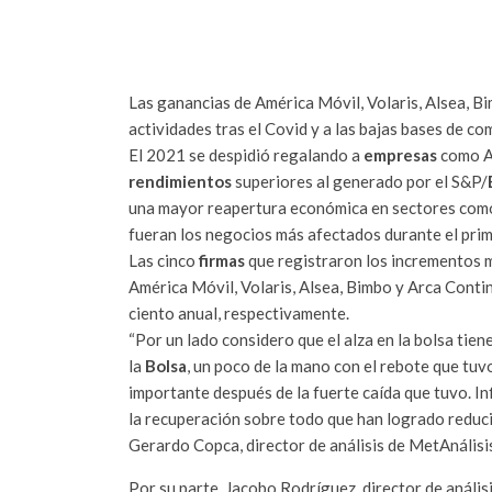
Las ganancias de América Móvil, Volaris, Alsea, B
actividades tras el Covid y a las bajas bases de 
El 2021 se despidió regalando a
empresas
como A
rendimientos
superiores al generado por el S&P/
una mayor reapertura económica en sectores como 
fueran los negocios más afectados durante el prim
Las cinco
firmas
que registraron los incrementos 
América Móvil, Volaris, Alsea, Bimbo y Arca Contin
ciento anual, respectivamente.
“Por un lado considero que el alza en la bolsa tien
la
Bolsa
, un poco de la mano con el rebote que tuv
importante después de la fuerte caída que tuvo. 
la recuperación sobre todo que han logrado reduci
Gerardo Copca, director de análisis de MetAnálisi
Por su parte, Jacobo Rodríguez, director de análi