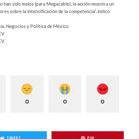
o han sido malos (para Megacable), la acción muestra un
res sobre la intensificación de la competencia”, indicó
ía, Negocios y Política de México
CV
CV
0
0
0
TWEET
PIN