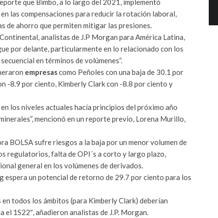
reporte que Bimbo, a lo largo del 2021, implementó
 en las compensaciones para reducir la rotación laboral,
vas de ahorro que permiten mitigar las presiones.
 Continental, analistas de J.P Morgan para América Latina,
ue por delante, particularmente en lo relacionado con los
 secuencial en términos de volúmenes”.
eneraron
empresas
como Peñoles con una baja de 30.1 por
on -8.9 por ciento, Kimberly Clark con -8.8 por ciento y
 en los niveles actuales hacía principios del próximo año
minerales”, mencionó en un reporte previo, Lorena Murillo,
ora BOLSA sufre riesgos a la baja por un menor volumen de
 regulatorios, falta de OPI´s a corto y largo plazo,
ional general en los volúmenes de derivados.
g espera un potencial de retorno de 29.7 por ciento para los
 en todos los ámbitos (para Kimberly Clark) deberían
a el 1S22″, añadieron analistas de J.P. Morgan.