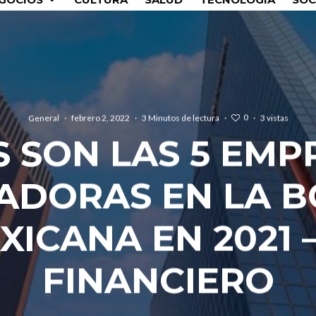
0
General
·
febrero 2, 2022
·
3 Minutos de lectura
·
·
3 vistas
S SON LAS 5 EMP
ADORAS EN LA B
XICANA EN 2021 –
FINANCIERO