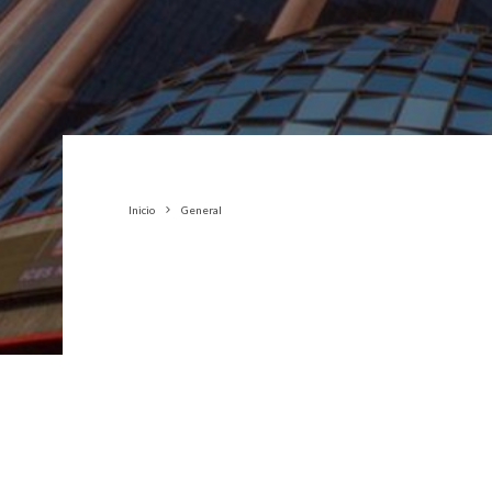
Inicio
General