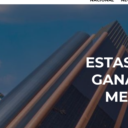
ESTA
GAN
ME