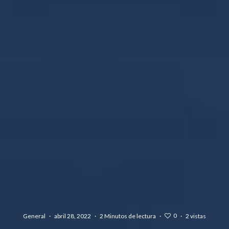
0
General
·
abril 28, 2022
·
2 Minutos de lectura
·
·
2 vistas