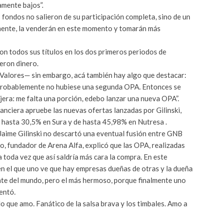
amente bajos”.
 fondos no salieron de su participación completa, sino de un
mente, la venderán en este momento y tomarán más
n todos sus títulos en los dos primeros periodos de
eron dinero.
y Valores— sin embargo, acá también hay algo que destacar:
probablemente no hubiese una segunda OPA. Entonces se
jera: me falta una porción, edebo lanzar una nueva OPA”.
anciera apruebe las nuevas ofertas lanzadas por Gilinski,
e hasta 30,5% en Sura y de hasta 45,98% en Nutresa .
aime Gilinski no descartó una eventual fusión entre GNB
o, fundador de Arena Alfa, explicó que las OPA, realizadas
toda vez que así saldría más cara la compra. En este
 en el que uno ve que hay empresas dueñas de otras y la dueña
iente del mundo, pero el más hermoso, porque finalmente uno
mentó.
o que amo. Fanático de la salsa brava y los timbales. Amo a