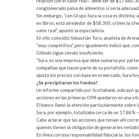
relación con el valor real— debe ser de $17.480. Así
conglomerado paisa de alimentos sí sería adecuad
Sin embargo, “con Grupo Sura la cosa es distinta; 
en libros, está alrededor de $58.300, si bien la of
valor real”, apuntó la especialista.
En ello coincidió Sebastián Toro, analista de Arena
“muy competitivo”, pero igualmente indicó que, co
Gilinski sigue siendo insuficiente.
“Sura, es una empresa que debe sumarse por partes.
compañías que hacen parte de su portafolio, com
ajusta los precios con base en el mercado, Sura hoy
¿Se precipitaron los fondos?
Un informe compartido por Scotiabank, subrayó qu
acciones en las primeras OPA quedaron en una situac
El banco llamó la atención particularmente sobre l
Sura, por ejemplo, totalizaba cerca de un 17,86%
Cabe aclarar que las acciones que tenían allí corre
quienes tienen la obligación de generarles rentabi
En línea con esa responsabilidad fiduciaria, los f