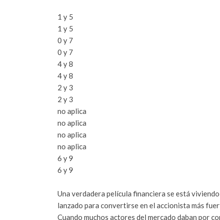
1 y 5
1 y 5
0 y 7
0 y 7
4 y 8
4 y 8
2 y 3
2 y 3
no aplica
no aplica
no aplica
no aplica
6 y 9
6 y 9
Una verdadera película financiera se está viviendo 
lanzado para convertirse en el accionista más fuer
Cuando muchos actores del mercado daban por conc