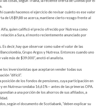
 las cosas, según Triana, la reciente oferta de Gilinski por el
a.
ahí cuando hacemos el ejercicio de revisar cuánto es ese valor
erta de US$9,88 se acerca, mantiene cierto rezago frente al
 Alfa, quien calificó el precio ofrecido por Nutresa como
n relación a Sura, el monto recientemente anunciado por
 Es decir, hay que observar como sube el valor de las
o Bancolombia, Grupo Argos y Nutresa. Entonces cuando uno
 vale más de $39.000”, anotó el analista.
e los inversionistas que aceptaron vender todas sus
ión “difícil”.
a posición de los fondos de pensiones, cuya participación en
 —y en Nutresa rondaba 16,61%— antes de las primeras OPA.
spondían a una porción de los ahorros de sus afiliados, a
lidad.
ondos, según el documento de Scotiabank, “deben explicar su