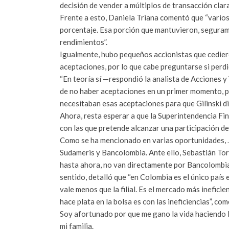
decisión de vender a múltiplos de transacción clar
Frente a esto, Daniela Triana comentó que “varios
porcentaje. Esa porción que mantuvieron, segura
rendimientos”.
Igualmente, hubo pequeños accionistas que cediero
aceptaciones, por lo que cabe preguntarse si perdi
“En teoría sí —respondió la analista de Acciones 
de no haber aceptaciones en un primer momento, 
necesitaban esas aceptaciones para que Gilinski di
Ahora, resta esperar a que la Superintendencia Fin
con las que pretende alcanzar una participación d
Como se ha mencionado en varias oportunidades, J
Sudameris y Bancolombia. Ante ello, Sebastián Tor
hasta ahora, no van directamente por Bancolombia 
sentido, detalló que “en Colombia es el único país
vale menos que la filial. Es el mercado más inefic
hace plata en la bolsa es con las ineficiencias”, co
Soy afortunado por que me gano la vida haciendo l
mi familia.