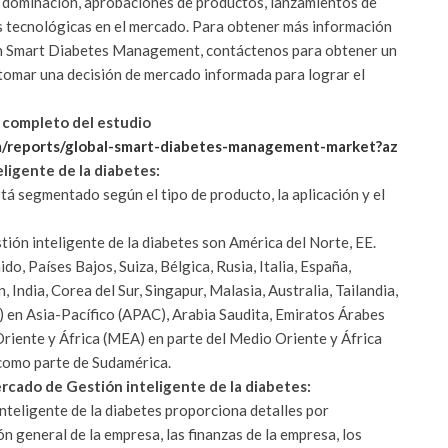
y dominación, aprobaciones de productos, lanzamientos de
 tecnológicas en el mercado.
Para obtener más información
h Smart Diabetes Management, contáctenos para obtener un
 tomar una decisión de mercado informada para lograr el
e completo del estudio
m/reports/global-smart-diabetes-management-market?az
eligente de la diabetes:
stá segmentado según el tipo de producto, la aplicación y el
ión inteligente de la diabetes son América del Norte, EE.
o, Países Bajos, Suiza, Bélgica, Rusia, Italia, España,
 India, Corea del Sur, Singapur, Malasia, Australia, Tailandia,
C) en Asia-Pacífico (APAC), Arabia Saudita, Emiratos Árabes
Oriente y África (MEA) en parte del Medio Oriente y África
 como parte de Sudamérica.
rcado de Gestión inteligente de la diabetes:
teligente de la diabetes proporciona detalles por
ón general de la empresa, las finanzas de la empresa, los