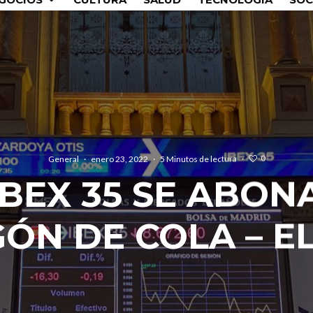
0
General
·
enero 23, 2022
·
5 Minutos de lectura
·
IBEX 35 SE ABON
ÓN DE COLA – EL