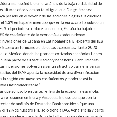
dera imprescindible en el análisis de la baja rentabilidad de
os últimos años y descarta, al igual que Diego Jiménez-
aya pesado en el devenir de las acciones. Según sus cálculos,
 el 1,3% en España, mientras que en la eurozona ha subido un
 Si el periodo se reduce a un lustro, España ha bajado el
5,8% de crecimiento de la economía estadounidense.
s inversiones de España en Latinoamérica. El experto del IEB
x 35 como un termómetro de estas economías.
Tanto 2020
sil o México,
donde las grandes cotizadas españolas tienen
buena parte de su facturación y beneficios. Pero Jiménez-
tas inversiones volverán a ser un atractivo para el inversor
tudios del IEAF apunta la necesidad de una diversificación
es la región con mayores crecimientos y moderar así la
mías latinoamericanas”.
as que son, solo en parte, reflejo de la economía española.
ora se resumen en Indra y Amadeus. Incluso aunque con la
director de análisis de Deutsche Bank considera “que una
 el 12% de nuestro PIB solo tiene a IAG, Aena, Meliá y parte
rría considera que a la Bolsa le faltan valores de crecimiento