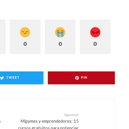
0
0
0
TWEET
PIN
Siguiente
a
Mipymes y emprendedores: 15
cursos gratuitos para potenciar