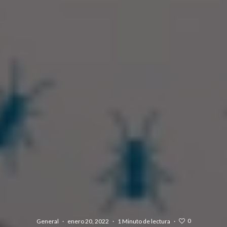
0
General
·
enero 20, 2022
·
1 Minuto de lectura
·