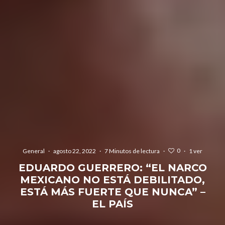
0
General
·
agosto 22, 2022
·
7 Minutos de lectura
·
·
1 ver
EDUARDO GUERRERO: “EL NARCO
MEXICANO NO ESTÁ DEBILITADO,
ESTÁ MÁS FUERTE QUE NUNCA” –
EL PAÍS