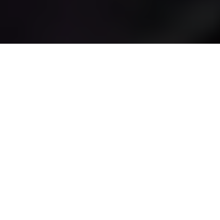
Inicio
General