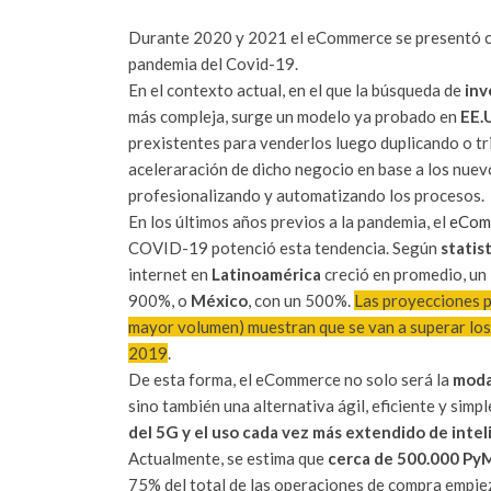
Durante 2020 y 2021 el eCommerce se presentó c
pandemia del Covid-19.
En el contexto actual, en el que la búsqueda de
inv
más compleja, surge un modelo ya probado en
EE.
prexistentes para venderlos luego duplicando o tri
aceleraración de dicho negocio en base a los nuevos
profesionalizando y automatizando los procesos.
En los últimos años previos a la pandemia, el
eCom
COVID-19 potenció esta tendencia. Según
statis
internet en
Latinoamérica
creció en promedio, u
900%, o
México
, con un 500%.
Las proyecciones p
mayor volumen) muestran que se van a superar los 
2019
.
De esta forma, el eCommerce no solo será la
moda
sino también una alternativa ágil, eficiente y sim
del 5G y el uso cada vez más extendido de inteli
Actualmente, se estima que
cerca de 500.000 PyME
75% del total de las operaciones de compra empie