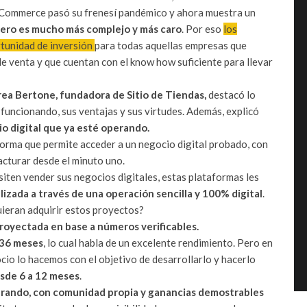
l eCommerce pasó su frenesí pandémico y ahora muestra un
cero es mucho más complejo y más caro
. Por eso
los
rtunidad de inversión
para todas aquellas empresas que
de venta y que cuentan con el know how suficiente para llevar
ea Bertone, fundadora de Sitio de Tiendas,
destacó lo
uncionando, sus ventajas y sus virtudes. Además, explicó
o digital que ya esté operando.
orma que permite acceder a un negocio digital probado, con
cturar desde el minuto uno.
iten vender sus negocios digitales, estas plataformas les
alizada a través de una operación sencilla y 100% digital
.
uieran adquirir estos proyectos?
proyectada en base a números verificables.
 36 meses
, lo cual habla de un excelente rendimiento. Pero en
io lo hacemos con el objetivo de desarrollarlo y hacerlo
esde 6 a 12 meses
.
turando, con comunidad propia y ganancias demostrables