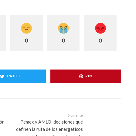
0
0
0
TWEET
PIN
Siguiente
ión
Pemex y AMLO: decisiones que
definen la ruta de los energéticos