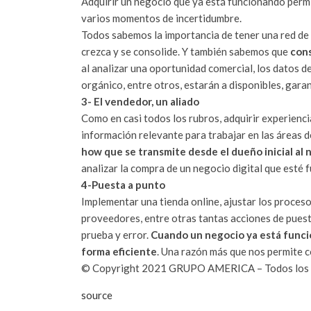
Adquirir un negocio que ya está funcionando permi
varios momentos de incertidumbre.
Todos sabemos la importancia de tener una red de
crezca y se consolide. Y también sabemos que
cons
al analizar una oportunidad comercial, los datos d
orgánico, entre otros, estarán a disponibles, gara
3- El vendedor, un aliado
Como en casi todos los rubros, adquirir experienc
información relevante para trabajar en las áreas d
how que se transmite desde el dueño inicial al 
analizar la compra de un negocio digital que esté 
4-Puesta a punto
Implementar una tienda online, ajustar los proceso
proveedores, entre otras tantas acciones de puesta
prueba y error.
Cuando un negocio ya está funcio
forma eficiente
. Una razón más que nos permite 
© Copyright 2021 GRUPO AMERICA – Todos los 
source