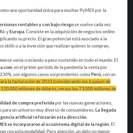
omo una oportunidad única para muchas PyMES por la
ersiones rentables y con bajo riesgo
se vuelve cada vez
UU.
y
Europa
. Consiste en la adquisición de negocios online
plicando su precio. El gran potencial está asociado a la
 skills o a la inversión que realizan quienes lo compran,
merce
venía creciendo a paso sostenido en todo el mundo. El
ta.com
, en el primer período de la pandemia la venta por
n 230%, con algunos casos sorprendentes como
Perú
, con un
ara la facturación de 2023 (considerando los 6 países de
110.000 millones de dólares, versus los 73.000 millones de
lidad de compra preferida
por las nuevas generaciones,
ple para un universo muy diverso de consumidores.
La llegada
gencia artificial reforzarán esta dirección
.
S se incorporaron al ecosistema digital de la región
. El
zan con esta modalidad. Pero atención, un dato no menor