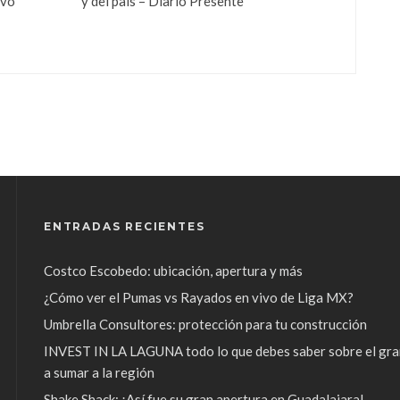
evo
y del país – Diario Presente
ENTRADAS RECIENTES
Costco Escobedo: ubicación, apertura y más
¿Cómo ver el Pumas vs Rayados en vivo de Liga MX?
Umbrella Consultores: protección para tu construcción
INVEST IN LA LAGUNA todo lo que debes saber sobre el gra
a sumar a la región
Shake Shack: ¡Así fue su gran apertura en Guadalajara!