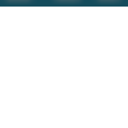
Inicio
General