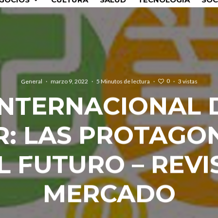
0
General
·
marzo 9, 2022
·
5 Minutos de lectura
·
·
3 vistas
INTERNACIONAL 
: LAS PROTAGO
L FUTURO – REVI
MERCADO