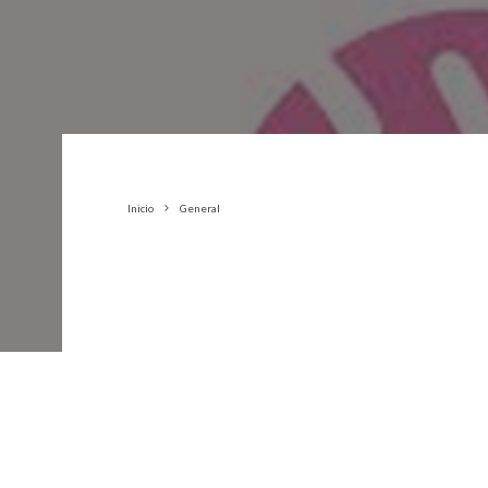
Inicio
General