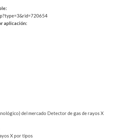
le:
php?type=3&rid=720654
r aplicación:
tecnológico) del mercado Detector de gas de rayos X
o
ayos X por tipos