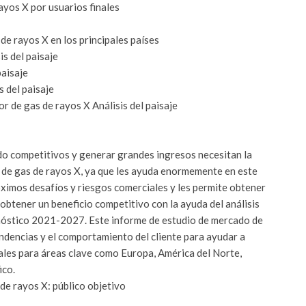
yos X por usuarios finales
e rayos X en los principales países
s del paisaje
paisaje
s del paisaje
r de gas de rayos X Análisis del paisaje
ndo competitivos y generar grandes ingresos necesitan la
 de gas de rayos X, ya que les ayuda enormemente en este
óximos desafíos y riesgos comerciales y les permite obtener
obtener un beneficio competitivo con la ayuda del análisis
onóstico 2021-2027. Este informe de estudio de mercado de
ndencias y el comportamiento del cliente para ayudar a
ales para áreas clave como Europa, América del Norte,
ico.
de rayos X: público objetivo