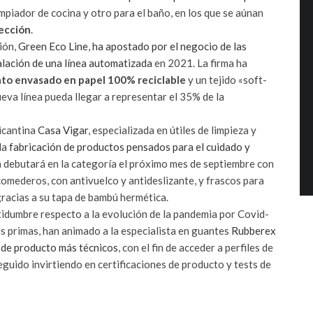
piador de cocina y otro para el baño, en los que se aúnan
fección
.
ión,
Green Eco Line
,
ha apostado por el negocio de las
alación de una línea automatizada
en 2021. La firma ha
to envasado en papel 100% reciclable
y un tejido «soft-
ueva línea pueda llegar a representar el 35% de la
licantina
Casa Vigar
, especializada en útiles de limpieza y
la
fabricación de productos pensados para el cuidado y
a debutará en la categoría el próximo mes de septiembre con
omederos, con antivuelco y antideslizante, y frascos para
gracias a su tapa de bambú hermética.
rtidumbre respecto a la evolución de la pandemia por Covid-
as primas, han animado a la especialista en guantes
Rubberex
de producto más técnicos
, con el fin de acceder a perfiles de
eguido invirtiendo en certificaciones de producto y tests de