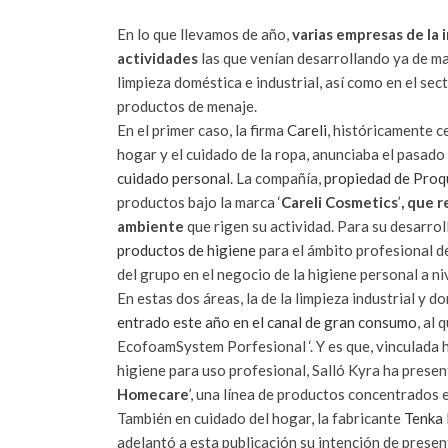
En lo que llevamos de año,
varias empresas de la
actividades
las que venían desarrollando ya de m
limpieza doméstica e industrial, así como en el sect
productos de menaje.
En el primer caso, la firma
Careli
, históricamente c
hogar y el cuidado de la ropa, anunciaba el pasado
cuidado personal
. La compañía,
propiedad de Proq
productos bajo la marca ‘
Careli Cosmetics
’
, que 
ambiente
que rigen su actividad. Para su desarrol
productos de higiene
para el ámbito profesional 
del grupo en el negocio de la higiene personal a niv
En estas dos áreas, la de la limpieza industrial y 
entrado este año en el canal de gran consumo
, al
EcofoamSystem Porfesional ‘. Y es que, vinculada h
higiene para uso profesional, Salló Kyra ha present
Homecare
’, una línea de productos concentrados 
También en cuidado del hogar, la fabricante
Tenka 
adelantó a esta publicación su intención de prese