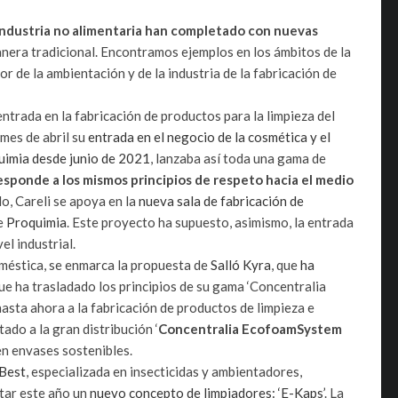
 industria no alimentaria han completado con nuevas
anera tradicional. Encontramos ejemplos en los ámbitos de la
or de la ambientación y de la industria de la fabricación de
entrada en la fabricación de productos para la limpieza del
 mes de abril su
entrada en el negocio de la cosmética y el
uimia desde junio de 2021
, lanzaba así toda una gama de
responde a los mismos principios de respeto hacia el medio
lo, Careli se apoya en la
nueva sala de fabricación de
de
Proquimia
. Este proyecto ha supuesto, asimismo, la entrada
el industrial.
doméstica, se enmarca la propuesta de
Salló Kyra
, que
ha
 que ha trasladado los principios de su gama ‘Concentralia
asta ahora a la fabricación de productos de limpieza e
ado a la gran distribución ‘
Concentralia EcofoamSystem
en envases sostenibles.
Best
, especializada en insecticidas y ambientadores,
ntar este año un
nuevo concepto de limpiadores: ‘E-Kaps’
. La