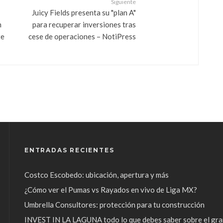
Siguiente
Juicy Fields presenta su "plan A"
n
para recuperar inversiones tras
te
cese de operaciones – NotiPress
ENTRADAS RECIENTES
Costco Escobedo: ubicación, apertura y más
¿Cómo ver el Pumas vs Rayados en vivo de Liga MX?
Umbrella Consultores: protección para tu construcción
INVEST IN LA LAGUNA todo lo que debes saber sobre el gra