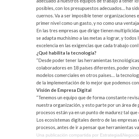
adecuado a nuestros equipos de trabajo a tener lo
posibles, con los presupuestos adecuados… ha sido 
cuernos. Va a ser imposible tener organizaciones 
primer nivel como un gasto, y no como una ventaja
En las tres empresas que dirige tienen multiplicidad
se adapta muchísimo a las metas a lograr, y todos 
excelencia en las exigencias que cada trabajo conll
¿Qué habilita la tecnología?
“Desde poder tener las herramientas tecnológica
colaboradores en 18 países diferentes, poder sinc
modelos comerciales en otros paises… la tecnologi
de la implementación de lo mejor que podemos cons
Visión de Empresa Digital
“Tenemos un equipo que de forma constante revisa
nuestra organización, y esto parte por un área d
procesos están ya en un punto de madurez tal que
Los ecosistemas digitales dentro de las empresas
procesos, antes de ir a pensar que herramientas va
Una publicación compartida por Estrategia&Negocio