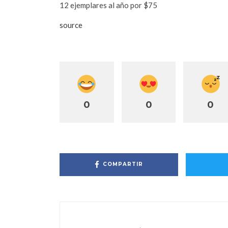
12 ejemplares al año por $75
source
0
0
0
COMPARTIR