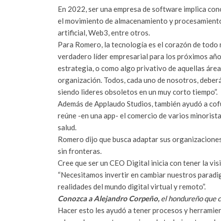
En 2022, ser una empresa de software implica cono
el movimiento de almacenamiento y procesamiento de
artificial, Web3, entre otros.
Para Romero, la tecnología es el corazón de todo 
verdadero líder empresarial para los próximos añ
estrategia, o como algo privativo de aquellas áre
organización. Todos, cada uno de nosotros, deberá
siendo lideres obsoletos en un muy corto tiempo”.
Además de Applaudo Studios, también ayudó a co
reúne -en una app- el comercio de varios minorista
salud.
Romero dijo que busca adaptar sus organizaciones 
sin fronteras.
Cree que ser un CEO Digital inicia con tener la vi
“Necesitamos invertir en cambiar nuestros paradi
realidades del mundo digital virtual y remoto”.
Conozca a Alejandro Corpeño,
el hondureño que c
Hacer esto les ayudó a tener procesos y herramien