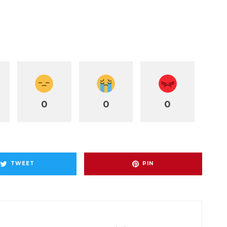
0
0
0
TWEET
PIN