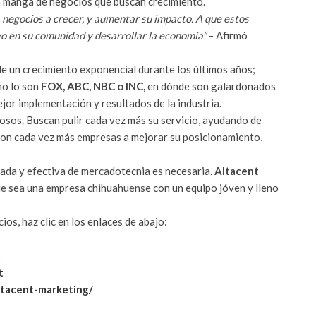
la manga de negocios que buscan crecimiento.
a negocios a crecer, y aumentar su impacto. A que estos
o en su comunidad y desarrollar la economía”
– Afirmó
de un crecimiento exponencial durante los últimos años;
mo lo son
FOX, ABC, NBC o INC,
en dónde son galardonados
or implementación y resultados de la industria.
iosos. Buscan pulir cada vez más su servicio, ayudando de
 con cada vez más empresas a mejorar su posicionamiento,
bada y efectiva de mercadotecnia es necesaria.
Altacent
ue sea una empresa chihuahuense con un equipo jóven y lleno
icios, haz clic en los enlaces de abajo:
t
t
ltacent-marketing/