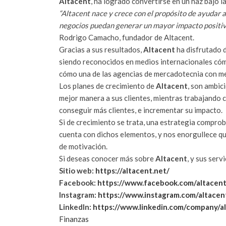
Altacent
, ha logrado convertirse en un haz bajo 
“Altacent nace y crece con el propósito de ayudar 
negocios puedan generar un mayor impacto positiv
Rodrigo Camacho, fundador de Altacent.
Gracias a sus resultados,
Altacent
ha disfrutado 
siendo reconocidos en medios internacionales có
cómo una de las agencias de mercadotecnia con mej
Los planes de crecimiento de
Altacent
, son ambic
mejor manera a sus clientes, mientras trabajando
conseguir más clientes, e incrementar su impacto.
Si de crecimiento se trata, una estrategia compro
cuenta con dichos elementos, y nos enorgullece q
de motivación.
Si deseas conocer más sobre
Altacent
, y sus serv
Sitio web:
https://altacent.net/
Facebook:
https://www.facebook.com/altacen
Instagram:
https://www.instagram.com/altacen
LinkedIn:
https://www.linkedin.com/company/a
Finanzas