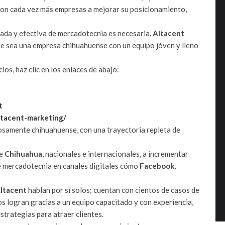
 con cada vez más empresas a mejorar su posicionamiento,
bada y efectiva de mercadotecnia es necesaria.
Altacent
ue sea una empresa chihuahuense con un equipo jóven y lleno
icios, haz clic en los enlaces de abajo:
t
t
ltacent-marketing/
osamente chihuahuense, con una trayectoria repleta de
de
Chihuahua
, nacionales e internacionales, a incrementar
de mercadotecnia en canales digitales cómo
Facebook,
ltacent
hablan por sí solos; cuentan con cientos de casos de
los logran gracias a un equipo capacitado y con experiencia,
strategias para atraer clientes.