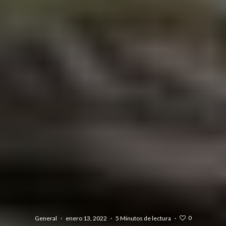
0
General
·
enero 13, 2022
·
5 Minutos de lectura
·