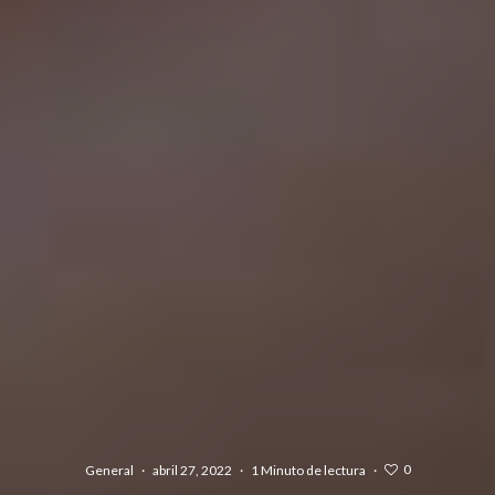
0
General
·
abril 27, 2022
·
1 Minuto de lectura
·