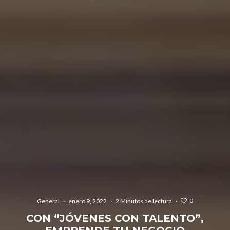
0
General
·
enero 9, 2022
·
2 Minutos de lectura
·
CON “JÓVENES CON TALENTO”,