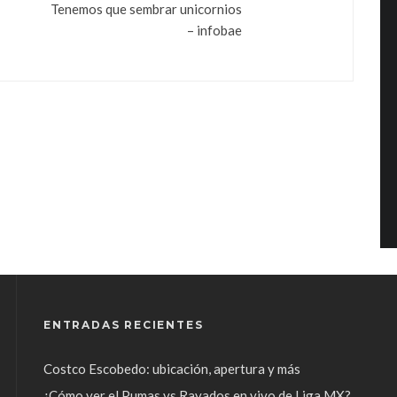
Tenemos que sembrar unicornios
– infobae
ENTRADAS RECIENTES
Costco Escobedo: ubicación, apertura y más
¿Cómo ver el Pumas vs Rayados en vivo de Liga MX?