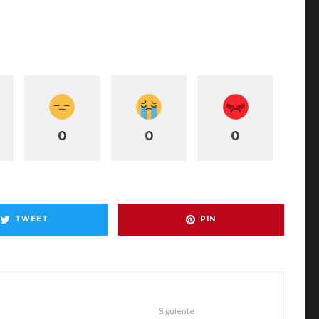
0
0
0
TWEET
PIN
Siguiente