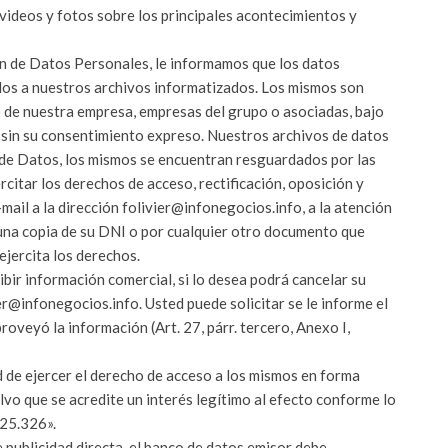
videos y fotos sobre los principales acontecimientos y
n de Datos Personales, le informamos que los datos
dos a nuestros archivos informatizados. Los mismos son
o de nuestra empresa, empresas del grupo o asociadas, bajo
s sin su consentimiento expreso. Nuestros archivos de datos
 de Datos, los mismos se encuentran resguardados por las
ercitar los derechos de acceso, rectificación, oposición y
-mail a la dirección folivier@infonegocios.info, a la atención
una copia de su DNI o por cualquier otro documento que
ejercita los derechos.
ibir información comercial, si lo desea podrá cancelar su
er@infonegocios.info. Usted puede solicitar se le informe el
veyó la información (Art. 27, párr. tercero, Anexo I,
ad de ejercer el derecho de acceso a los mismos en forma
alvo que se acredite un interés legítimo al efecto conforme lo
 25.326».
e publicidad directa, el banco de datos emisor debe