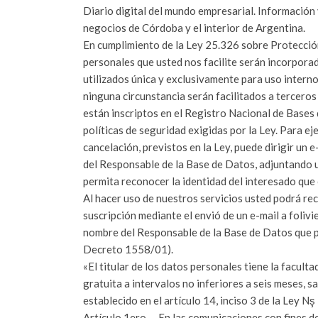
Diario digital del mundo empresarial. Información 
negocios de Córdoba y el interior de Argentina.
En cumplimiento de la Ley 25.326 sobre Protecció
personales que usted nos facilite serán incorpora
utilizados única y exclusivamente para uso intern
ninguna circunstancia serán facilitados a tercero
están inscriptos en el Registro Nacional de Bases
políticas de seguridad exigidas por la Ley. Para ej
cancelación, previstos en la Ley, puede dirigir un e
del Responsable de la Base de Datos, adjuntando 
permita reconocer la identidad del interesado que 
Al hacer uso de nuestros servicios usted podrá rec
suscripción mediante el envió de un e-mail a folivi
nombre del Responsable de la Base de Datos que pro
Decreto 1558/01).
«El titular de los datos personales tiene la facult
gratuita a intervalos no inferiores a seis meses, s
establecido en el artículo 14, inciso 3 de la Ley Nş
Artículo 1ero. – En las comunicaciones con fines d