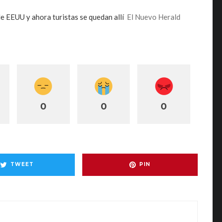
e EEUU y ahora turistas se quedan allí
El Nuevo Herald
0
0
0
TWEET
PIN