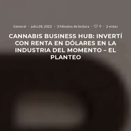
0
General
·
julio 28, 2022
·
3 Minutos de lectura
·
·
2 vistas
CANNABIS BUSINESS HUB: INVERTÍ
CON RENTA EN DÓLARES EN LA
INDUSTRIA DEL MOMENTO – EL
PLANTEO