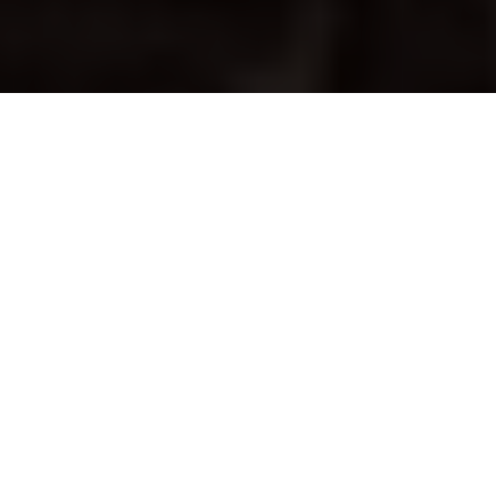
Inicio
General