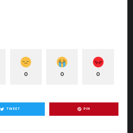
0
0
0
TWEET
PIN