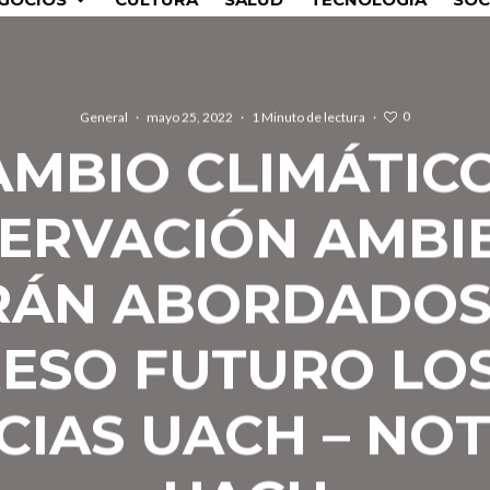
0
General
·
mayo 25, 2022
·
1 Minuto de lectura
·
AMBIO CLIMÁTICO
ERVACIÓN AMBI
RÁN ABORDADOS
ESO FUTURO LOS 
CIAS UACH – NOT