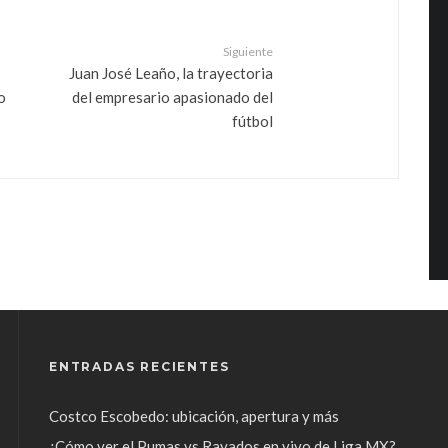
Siguiente
Juan José Leaño, la trayectoria
o
del empresario apasionado del
fútbol
ENTRADAS RECIENTES
Costco Escobedo: ubicación, apertura y más
¿Cómo ver el Pumas vs Rayados en vivo de Liga MX?