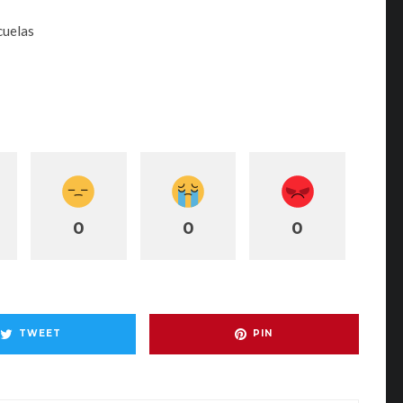
cuelas
0
0
0
TWEET
PIN