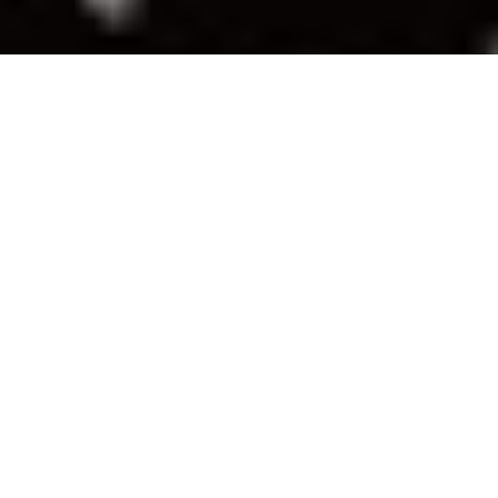
Inicio
General