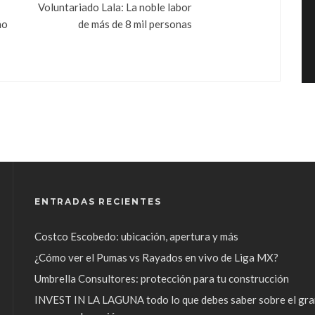
Voluntariado Lala: La noble labor
ño
de más de 8 mil personas
ENTRADAS RECIENTES
Costco Escobedo: ubicación, apertura y más
¿Cómo ver el Pumas vs Rayados en vivo de Liga MX?
Umbrella Consultores: protección para tu construcción
INVEST IN LA LAGUNA todo lo que debes saber sobre el gra