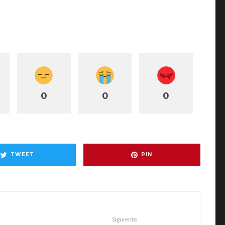
0
0
0
TWEET
PIN
Siguiente