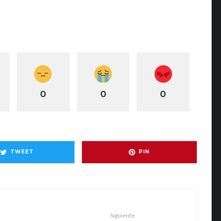
0
0
0
TWEET
PIN
Siguiente