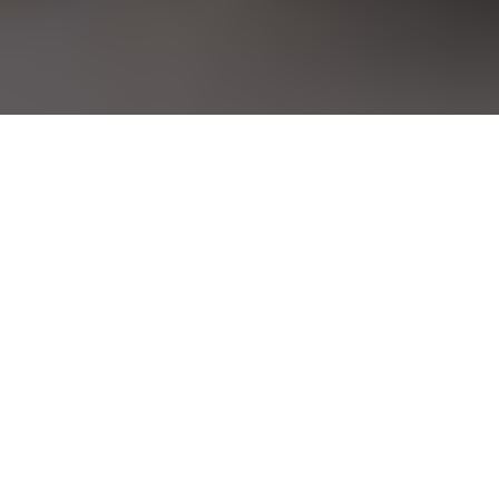
Inicio
General